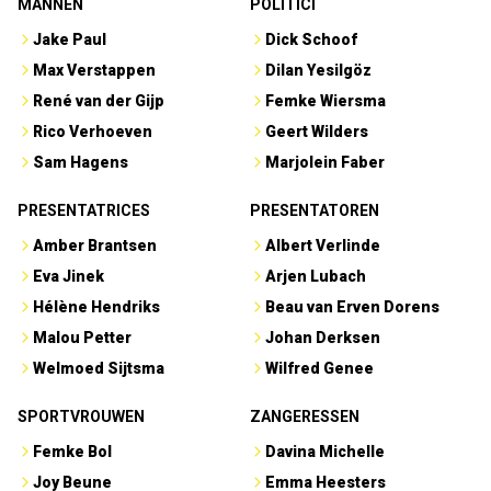
MANNEN
POLITICI
Jake Paul
Dick Schoof
Max Verstappen
Dilan Yesilgöz
René van der Gijp
Femke Wiersma
Rico Verhoeven
Geert Wilders
Sam Hagens
Marjolein Faber
PRESENTATRICES
PRESENTATOREN
Amber Brantsen
Albert Verlinde
Eva Jinek
Arjen Lubach
Hélène Hendriks
Beau van Erven Dorens
Malou Petter
Johan Derksen
Welmoed Sijtsma
Wilfred Genee
SPORTVROUWEN
ZANGERESSEN
Femke Bol
Davina Michelle
Joy Beune
Emma Heesters