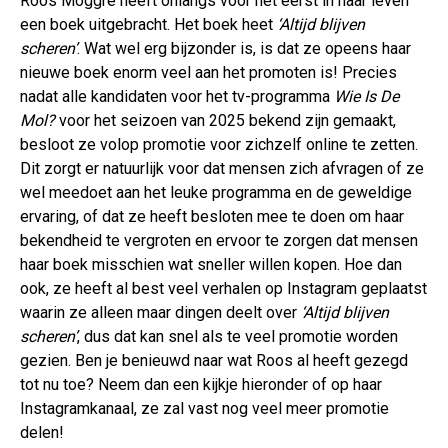
Roos Moggré heeft onlangs voor het eerst in haar leven
een boek uitgebracht. Het boek heet
‘Altijd blijven
scheren’
. Wat wel erg bijzonder is, is dat ze opeens haar
nieuwe boek enorm veel aan het promoten is! Precies
nadat alle kandidaten voor het tv-programma
Wie Is De
Mol?
voor het seizoen van 2025 bekend zijn gemaakt,
besloot ze volop promotie voor zichzelf online te zetten.
Dit zorgt er natuurlijk voor dat mensen zich afvragen of ze
wel meedoet aan het leuke programma en de geweldige
ervaring, of dat ze heeft besloten mee te doen om haar
bekendheid te vergroten en ervoor te zorgen dat mensen
haar boek misschien wat sneller willen kopen. Hoe dan
ook, ze heeft al best veel verhalen op Instagram geplaatst
waarin ze alleen maar dingen deelt over
‘Altijd blijven
scheren’
, dus dat kan snel als te veel promotie worden
gezien. Ben je benieuwd naar wat Roos al heeft gezegd
tot nu toe? Neem dan een kijkje hieronder of op haar
Instagramkanaal, ze zal vast nog veel meer promotie
delen!