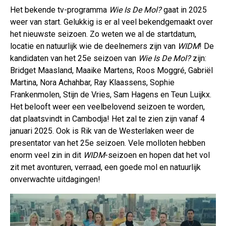
Het bekende tv-programma
Wie Is De Mol?
gaat in 2025
weer van start. Gelukkig is er al veel bekendgemaakt over
het nieuwste seizoen. Zo weten we al de startdatum,
locatie en natuurlijk wie de deelnemers zijn van
WIDM
! De
kandidaten van het 25e seizoen van
Wie Is De Mol?
zijn:
Bridget Maasland, Maaike Martens, Roos Moggré, Gabriël
Martina, Nora Achahbar, Ray Klaassens, Sophie
Frankenmolen, Stijn de Vries, Sam Hagens en Teun Luijkx.
Het belooft weer een veelbelovend seizoen te worden,
dat plaatsvindt in Cambodja! Het zal te zien zijn vanaf 4
januari 2025. Ook is Rik van de Westerlaken weer de
presentator van het 25e seizoen. Vele molloten hebben
enorm veel zin in dit
WIDM
-seizoen en hopen dat het vol
zit met avonturen, verraad, een goede mol en natuurlijk
onverwachte uitdagingen!