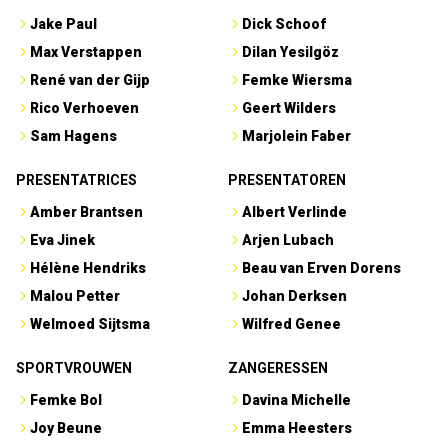
Jake Paul
Dick Schoof
Max Verstappen
Dilan Yesilgöz
René van der Gijp
Femke Wiersma
Rico Verhoeven
Geert Wilders
Sam Hagens
Marjolein Faber
PRESENTATRICES
PRESENTATOREN
Amber Brantsen
Albert Verlinde
Eva Jinek
Arjen Lubach
Hélène Hendriks
Beau van Erven Dorens
Malou Petter
Johan Derksen
Welmoed Sijtsma
Wilfred Genee
SPORTVROUWEN
ZANGERESSEN
Femke Bol
Davina Michelle
Joy Beune
Emma Heesters