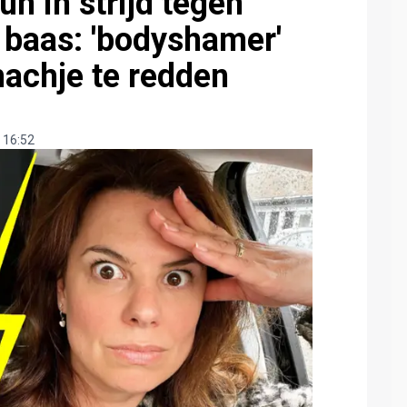
n in strijd tegen
 baas: 'bodyshamer'
hachje te redden
 16:52