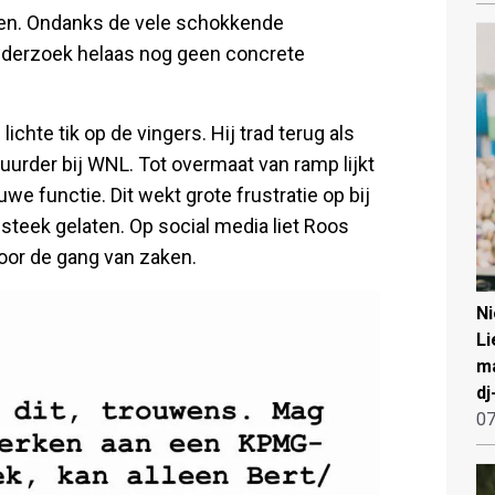
men. Ondanks de vele schokkende
nderzoek helaas nog geen concrete
chte tik op de vingers. Hij trad terug als
uurder bij WNL. Tot overmaat van ramp lijkt
euwe functie. Dit wekt grote frustratie op bij
 steek gelaten. Op social media liet Roos
oor de gang van zaken.
N
Li
ma
dj
07