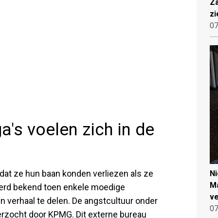
Za
zi
07
's voelen zich in de
at ze hun baan konden verliezen als ze
N
Ma
werd bekend toen enkele moedige
ve
 verhaal te delen. De angstcultuur onder
07
erzocht door KPMG. Dit externe bureau