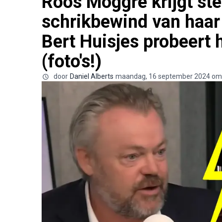
Roos Moggré krijgt steu
schrikbewind van haar
Bert Huisjes probeert 
(foto's!)
door
Daniel Alberts
maandag, 16 september 2024 om