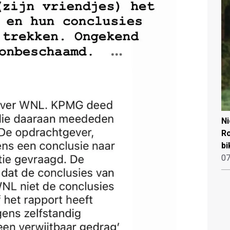
N
Ro
bi
07