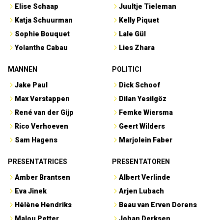
Elise Schaap
Juultje Tieleman
Katja Schuurman
Kelly Piquet
Sophie Bouquet
Lale Gül
Yolanthe Cabau
Lies Zhara
MANNEN
POLITICI
Jake Paul
Dick Schoof
Max Verstappen
Dilan Yesilgöz
René van der Gijp
Femke Wiersma
Rico Verhoeven
Geert Wilders
Sam Hagens
Marjolein Faber
PRESENTATRICES
PRESENTATOREN
Amber Brantsen
Albert Verlinde
Eva Jinek
Arjen Lubach
Hélène Hendriks
Beau van Erven Dorens
Malou Petter
Johan Derksen