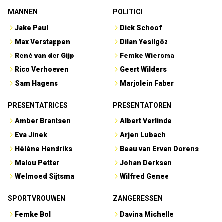
MANNEN
POLITICI
Jake Paul
Dick Schoof
Max Verstappen
Dilan Yesilgöz
René van der Gijp
Femke Wiersma
Rico Verhoeven
Geert Wilders
Sam Hagens
Marjolein Faber
PRESENTATRICES
PRESENTATOREN
Amber Brantsen
Albert Verlinde
Eva Jinek
Arjen Lubach
Hélène Hendriks
Beau van Erven Dorens
Malou Petter
Johan Derksen
Welmoed Sijtsma
Wilfred Genee
SPORTVROUWEN
ZANGERESSEN
Femke Bol
Davina Michelle