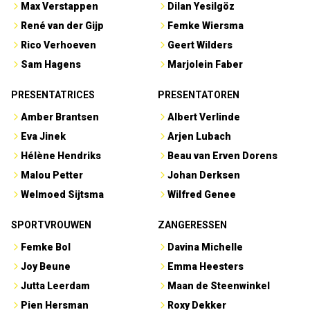
Max Verstappen
Dilan Yesilgöz
René van der Gijp
Femke Wiersma
Rico Verhoeven
Geert Wilders
Sam Hagens
Marjolein Faber
PRESENTATRICES
PRESENTATOREN
Amber Brantsen
Albert Verlinde
Eva Jinek
Arjen Lubach
Hélène Hendriks
Beau van Erven Dorens
Malou Petter
Johan Derksen
Welmoed Sijtsma
Wilfred Genee
SPORTVROUWEN
ZANGERESSEN
Femke Bol
Davina Michelle
Joy Beune
Emma Heesters
Jutta Leerdam
Maan de Steenwinkel
Pien Hersman
Roxy Dekker