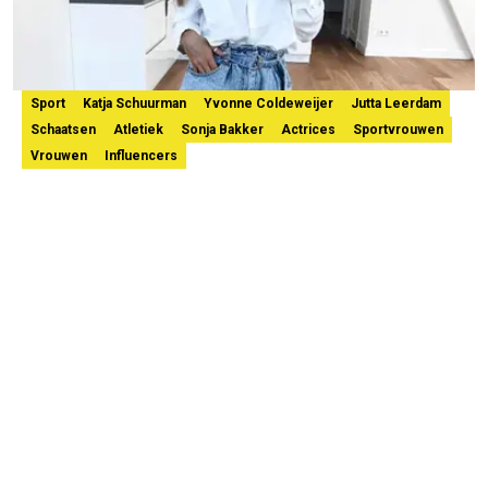
Sport
Katja Schuurman
Yvonne Coldeweijer
Jutta Leerdam
Schaatsen
Atletiek
Sonja Bakker
Actrices
Sportvrouwen
Vrouwen
Influencers