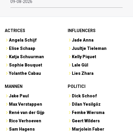
09-08-2026
ACTRICES
INFLUENCERS
Angela Schijf
Jade Anna
Elise Schaap
Juultje Tieleman
Katja Schuurman
Kelly Piquet
Sophie Bouquet
Lale Gül
Yolanthe Cabau
Lies Zhara
MANNEN
POLITICI
Jake Paul
Dick Schoof
Max Verstappen
Dilan Yesilgöz
René van der Gijp
Femke Wiersma
Rico Verhoeven
Geert Wilders
Sam Hagens
Marjolein Faber