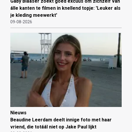
Gaby Blaaser zoekt goed excuus om zichzelf van
álle kanten te filmen in knellend topje: 'Leuker als
je kleding meewerkt'
09-08-2026
Nieuws
Beaudine Leerdam deelt innige foto met haar
vriend, die totáál niet op Jake Paul lijkt