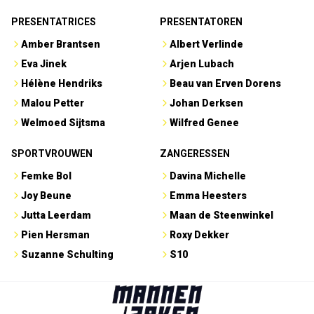
PRESENTATRICES
PRESENTATOREN
Amber Brantsen
Albert Verlinde
Eva Jinek
Arjen Lubach
Hélène Hendriks
Beau van Erven Dorens
Malou Petter
Johan Derksen
Welmoed Sijtsma
Wilfred Genee
SPORTVROUWEN
ZANGERESSEN
Femke Bol
Davina Michelle
Joy Beune
Emma Heesters
Jutta Leerdam
Maan de Steenwinkel
Pien Hersman
Roxy Dekker
Suzanne Schulting
S10