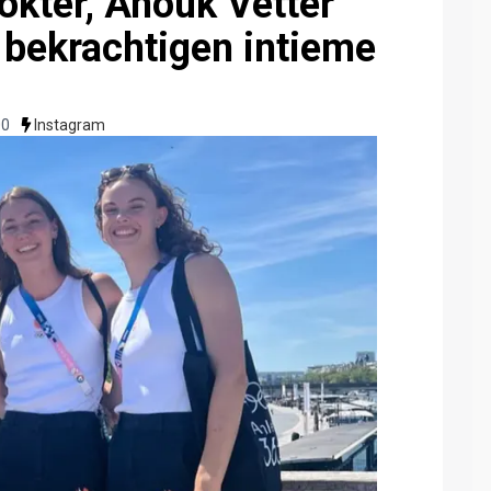
okter, Anouk Vetter
bekrachtigen intieme
00
Instagram