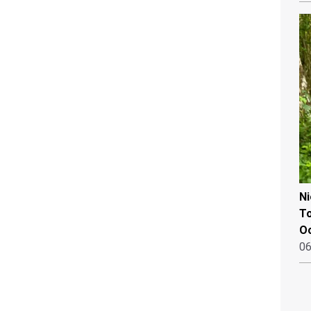
N
To
Oo
06