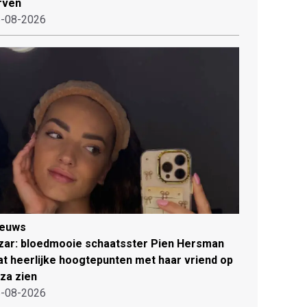
rven
-08-2026
ieuws
zar: bloedmooie schaatsster Pien Hersman
at heerlijke hoogtepunten met haar vriend op
iza zien
-08-2026