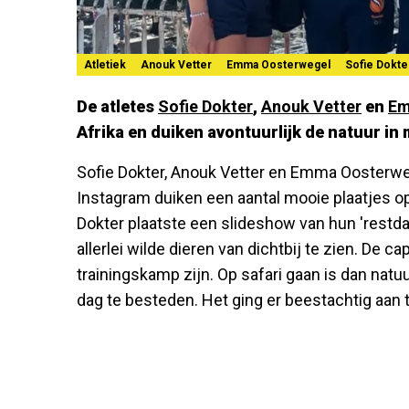
Atletiek
Anouk Vetter
Emma Oosterwegel
Sofie Dokte
De atletes
Sofie Dokter
,
Anouk Vetter
en
Em
Afrika en duiken avontuurlijk de natuur i
Sofie Dokter, Anouk Vetter en Emma Oosterweg
Instagram duiken een aantal mooie plaatjes op 
Dokter plaatste een slideshow van hun 'restda
allerlei wilde dieren van dichtbij te zien. De 
trainingskamp zijn. Op safari gaan is dan natuu
dag te besteden. Het ging er beestachtig aan 