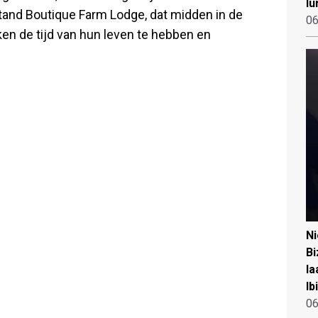
lu
tand Boutique Farm Lodge, dat midden in de
06
jken de tijd van hun leven te hebben en
N
Bi
la
Ib
06