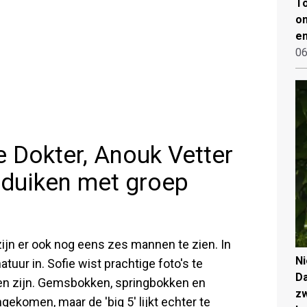
To
on
en
06
e Dokter, Anouk Vetter
duiken met groep
n
zijn er ook nog eens zes mannen te zien. In
N
uur in. Sofie wist prachtige foto's te
Da
zien zijn. Gemsbokken, springbokken en
zw
gekomen, maar de 'big 5' lijkt echter te