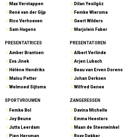
Max Verstappen
Dilan Yesilgöz
René van der Gijp
Femke Wiersma
Rico Verhoeven
Geert Wilders
Sam Hagens
Marjolein Faber
PRESENTATRICES
PRESENTATOREN
Amber Brantsen
Albert Verlinde
Eva Jinek
Arjen Lubach
Hélène Hendriks
Beau van Erven Dorens
Malou Petter
Johan Derksen
Welmoed Sijtsma
Wilfred Genee
SPORTVROUWEN
ZANGERESSEN
Femke Bol
Davina Michelle
Joy Beune
Emma Heesters
Jutta Leerdam
Maan de Steenwinkel
Pien Hersman
Roxy Dekker