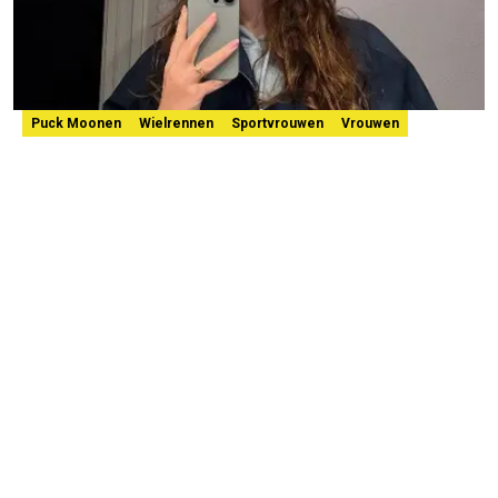
Puck Moonen
Wielrennen
Sportvrouwen
Vrouwen