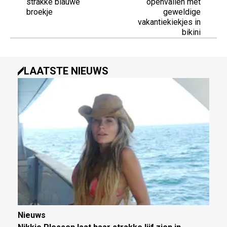
strakke blauwe
openvallen met
broekje
geweldige
vakantiekiekjes in
bikini
LAATSTE NIEUWS
Nieuws