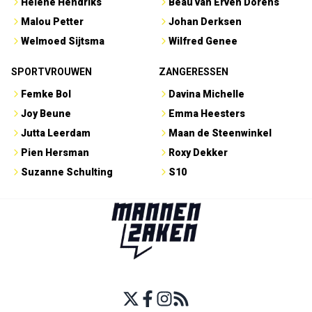
Hélène Hendriks
Beau van Erven Dorens
Malou Petter
Johan Derksen
Welmoed Sijtsma
Wilfred Genee
SPORTVROUWEN
ZANGERESSEN
Femke Bol
Davina Michelle
Joy Beune
Emma Heesters
Jutta Leerdam
Maan de Steenwinkel
Pien Hersman
Roxy Dekker
Suzanne Schulting
S10