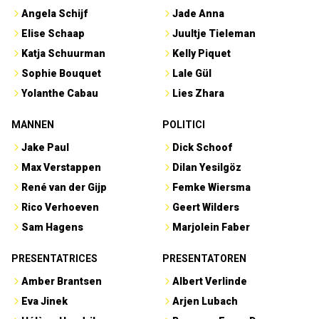
Angela Schijf
Jade Anna
Elise Schaap
Juultje Tieleman
Katja Schuurman
Kelly Piquet
Sophie Bouquet
Lale Gül
Yolanthe Cabau
Lies Zhara
MANNEN
POLITICI
Jake Paul
Dick Schoof
Max Verstappen
Dilan Yesilgöz
René van der Gijp
Femke Wiersma
Rico Verhoeven
Geert Wilders
Sam Hagens
Marjolein Faber
PRESENTATRICES
PRESENTATOREN
Amber Brantsen
Albert Verlinde
Eva Jinek
Arjen Lubach