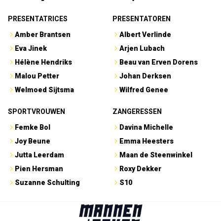
PRESENTATRICES
PRESENTATOREN
Amber Brantsen
Albert Verlinde
Eva Jinek
Arjen Lubach
Hélène Hendriks
Beau van Erven Dorens
Malou Petter
Johan Derksen
Welmoed Sijtsma
Wilfred Genee
SPORTVROUWEN
ZANGERESSEN
Femke Bol
Davina Michelle
Joy Beune
Emma Heesters
Jutta Leerdam
Maan de Steenwinkel
Pien Hersman
Roxy Dekker
Suzanne Schulting
S10