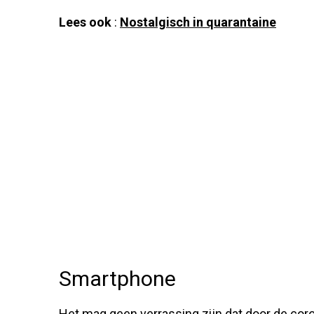
Lees ook
:
Nostalgisch in quarantaine
Smartphone
Het mag geen verrassing zijn dat door de coron