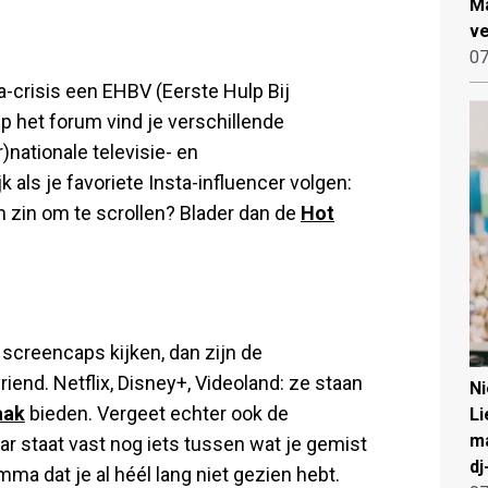
Ma
ve
07
-crisis een EHBV (Eerste Hulp Bij
Op het forum vind je verschillende
)nationale televisie- en
 als je favoriete Insta-influencer volgen:
n zin om te scrollen? Blader dan de
Hot
screencaps kijken, dan zijn de
end. Netflix, Disney+, Videoland: ze staan
N
aak
bieden. Vergeet echter ook de
Li
ma
ar staat vast nog iets tussen wat je gemist
dj
mma dat je al héél lang niet gezien hebt.