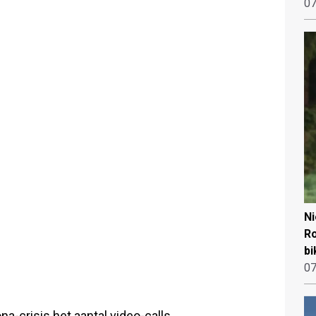
07
N
Ro
bi
07
a-crisis het aantal video-calls