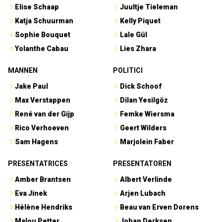
Elise Schaap
Juultje Tieleman
Katja Schuurman
Kelly Piquet
Sophie Bouquet
Lale Gül
Yolanthe Cabau
Lies Zhara
MANNEN
POLITICI
Jake Paul
Dick Schoof
Max Verstappen
Dilan Yesilgöz
René van der Gijp
Femke Wiersma
Rico Verhoeven
Geert Wilders
Sam Hagens
Marjolein Faber
PRESENTATRICES
PRESENTATOREN
Amber Brantsen
Albert Verlinde
Eva Jinek
Arjen Lubach
Hélène Hendriks
Beau van Erven Dorens
Malou Petter
Johan Derksen