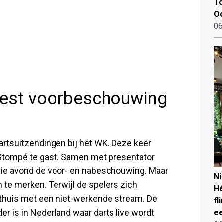
To
Oo
06
rpest voorbeschouwing
 dartsuitzendingen bij het WK. Deze keer
 Stompé te gast. Samen met presentator
die avond de voor- en nabeschouwing. Maar
N
n te merken. Terwijl de spelers zich
Hé
 thuis met een niet-werkende stream. De
fl
er is in Nederland waar darts live wordt
ee