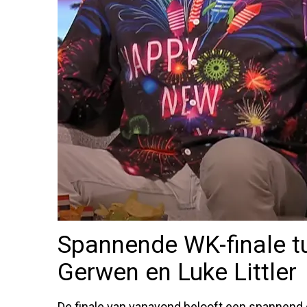
Spannende WK-finale t
Gerwen en Luke Littler
De finale van vanavond belooft een spannend