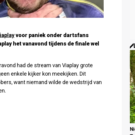
iaplay
voor paniek onder dartsfans
aplay het vanavond tijdens de finale wel
ravond had de stream van Viaplay grote
geen enkele kijker kon meekijken. Dit
hebbers, want niemand wilde de wedstrijd van
en.
N