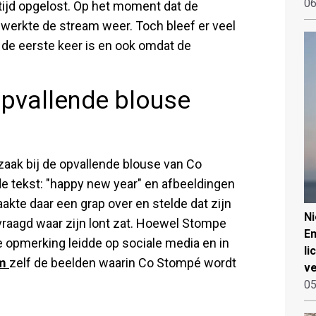
06
tijd opgelost. Op het moment dat de
werkte de stream weer. Toch bleef er veel
t de eerste keer is en ook omdat de
pvallende blouse
rzaak bij de opvallende blouse van Co
de tekst: "happy new year" en afbeeldingen
akte daar een grap over en stelde dat zijn
N
vraagd waar zijn lont zat. Hoewel Stompe
Em
 De opmerking leidde op sociale media en in
li
am
zelf de beelden waarin Co Stompé wordt
ve
05