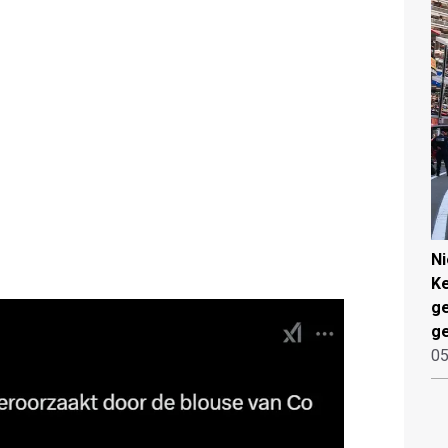
N
Ke
g
ge
05