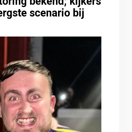
oring bekend; kijkers
ergste scenario bij