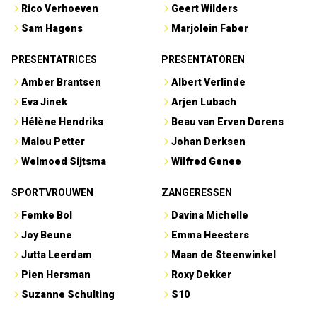
Rico Verhoeven
Geert Wilders
Sam Hagens
Marjolein Faber
PRESENTATRICES
PRESENTATOREN
Amber Brantsen
Albert Verlinde
Eva Jinek
Arjen Lubach
Hélène Hendriks
Beau van Erven Dorens
Malou Petter
Johan Derksen
Welmoed Sijtsma
Wilfred Genee
SPORTVROUWEN
ZANGERESSEN
Femke Bol
Davina Michelle
Joy Beune
Emma Heesters
Jutta Leerdam
Maan de Steenwinkel
Pien Hersman
Roxy Dekker
Suzanne Schulting
S10