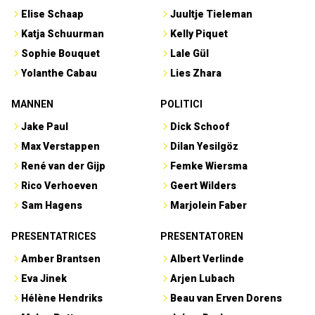
Elise Schaap
Juultje Tieleman
Katja Schuurman
Kelly Piquet
Sophie Bouquet
Lale Gül
Yolanthe Cabau
Lies Zhara
MANNEN
POLITICI
Jake Paul
Dick Schoof
Max Verstappen
Dilan Yesilgöz
René van der Gijp
Femke Wiersma
Rico Verhoeven
Geert Wilders
Sam Hagens
Marjolein Faber
PRESENTATRICES
PRESENTATOREN
Amber Brantsen
Albert Verlinde
Eva Jinek
Arjen Lubach
Hélène Hendriks
Beau van Erven Dorens