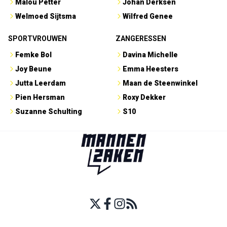
Malou Petter
Johan Derksen
Welmoed Sijtsma
Wilfred Genee
SPORTVROUWEN
ZANGERESSEN
Femke Bol
Davina Michelle
Joy Beune
Emma Heesters
Jutta Leerdam
Maan de Steenwinkel
Pien Hersman
Roxy Dekker
Suzanne Schulting
S10