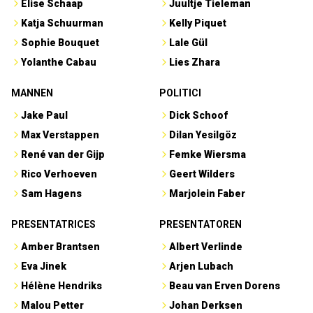
Elise Schaap
Juultje Tieleman
Katja Schuurman
Kelly Piquet
Sophie Bouquet
Lale Gül
Yolanthe Cabau
Lies Zhara
MANNEN
POLITICI
Jake Paul
Dick Schoof
Max Verstappen
Dilan Yesilgöz
René van der Gijp
Femke Wiersma
Rico Verhoeven
Geert Wilders
Sam Hagens
Marjolein Faber
PRESENTATRICES
PRESENTATOREN
Amber Brantsen
Albert Verlinde
Eva Jinek
Arjen Lubach
Hélène Hendriks
Beau van Erven Dorens
Malou Petter
Johan Derksen