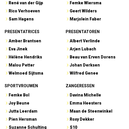
René van der Gijp
Femke Wiersma
Rico Verhoeven
Geert Wilders
Sam Hagens
Marjolein Faber
PRESENTATRICES
PRESENTATOREN
Amber Brantsen
Albert Verlinde
Eva Jinek
Arjen Lubach
Hélène Hendriks
Beau van Erven Dorens
Malou Petter
Johan Derksen
Welmoed Sijtsma
Wilfred Genee
SPORTVROUWEN
ZANGERESSEN
Femke Bol
Davina Michelle
Joy Beune
Emma Heesters
Jutta Leerdam
Maan de Steenwinkel
Pien Hersman
Roxy Dekker
Suzanne Schulting
S10