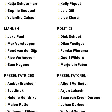
Katja Schuurman
Kelly Piquet
Sophie Bouquet
Lale Gül
Yolanthe Cabau
Lies Zhara
MANNEN
POLITICI
Jake Paul
Dick Schoof
Max Verstappen
Dilan Yesilgöz
René van der Gijp
Femke Wiersma
Rico Verhoeven
Geert Wilders
Sam Hagens
Marjolein Faber
PRESENTATRICES
PRESENTATOREN
Amber Brantsen
Albert Verlinde
Eva Jinek
Arjen Lubach
Hélène Hendriks
Beau van Erven Dorens
Malou Petter
Johan Derksen
Welmoed Sijtsma
Wilfred Genee