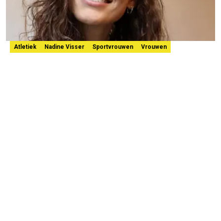
Atletiek
Nadine Visser
Sportvrouwen
Vrouwen