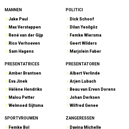
MANNEN
POLITICI
Jake Paul
Dick Schoof
Max Verstappen
Dilan Yesilgöz
René van der Gijp
Femke Wiersma
Rico Verhoeven
Geert Wilders
Sam Hagens
Marjolein Faber
PRESENTATRICES
PRESENTATOREN
Amber Brantsen
Albert Verlinde
Eva Jinek
Arjen Lubach
Hélène Hendriks
Beau van Erven Dorens
Malou Petter
Johan Derksen
Welmoed Sijtsma
Wilfred Genee
SPORTVROUWEN
ZANGERESSEN
Femke Bol
Davina Michelle