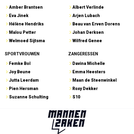
Amber Brantsen
Albert Verlinde
Eva Jinek
Arjen Lubach
Hélène Hendriks
Beau van Erven Dorens
Malou Petter
Johan Derksen
Welmoed Sijtsma
Wilfred Genee
SPORTVROUWEN
ZANGERESSEN
Femke Bol
Davina Michelle
Joy Beune
Emma Heesters
Jutta Leerdam
Maan de Steenwinkel
Pien Hersman
Roxy Dekker
Suzanne Schulting
S10