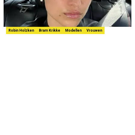
Robin Holzken
Bram Krikke
Modellen
Vrouwen