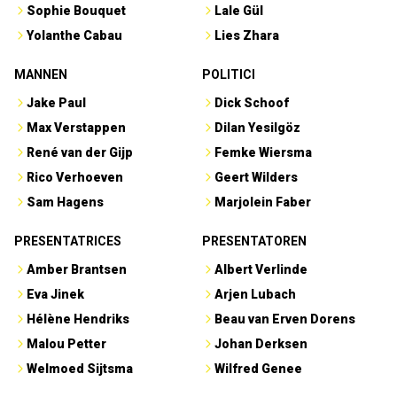
Sophie Bouquet
Lale Gül
Yolanthe Cabau
Lies Zhara
MANNEN
POLITICI
Jake Paul
Dick Schoof
Max Verstappen
Dilan Yesilgöz
René van der Gijp
Femke Wiersma
Rico Verhoeven
Geert Wilders
Sam Hagens
Marjolein Faber
PRESENTATRICES
PRESENTATOREN
Amber Brantsen
Albert Verlinde
Eva Jinek
Arjen Lubach
Hélène Hendriks
Beau van Erven Dorens
Malou Petter
Johan Derksen
Welmoed Sijtsma
Wilfred Genee