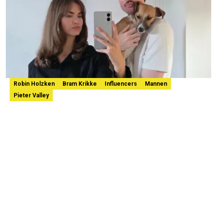
Robin Holzken
Bram Krikke
Influencers
Mannen
Pieter Valley