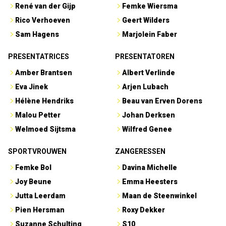
René van der Gijp
Femke Wiersma
Rico Verhoeven
Geert Wilders
Sam Hagens
Marjolein Faber
PRESENTATRICES
PRESENTATOREN
Amber Brantsen
Albert Verlinde
Eva Jinek
Arjen Lubach
Hélène Hendriks
Beau van Erven Dorens
Malou Petter
Johan Derksen
Welmoed Sijtsma
Wilfred Genee
SPORTVROUWEN
ZANGERESSEN
Femke Bol
Davina Michelle
Joy Beune
Emma Heesters
Jutta Leerdam
Maan de Steenwinkel
Pien Hersman
Roxy Dekker
Suzanne Schulting
S10