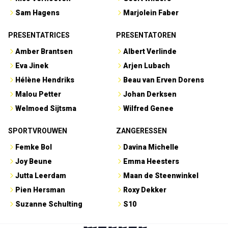
Sam Hagens
Marjolein Faber
PRESENTATRICES
PRESENTATOREN
Amber Brantsen
Albert Verlinde
Eva Jinek
Arjen Lubach
Hélène Hendriks
Beau van Erven Dorens
Malou Petter
Johan Derksen
Welmoed Sijtsma
Wilfred Genee
SPORTVROUWEN
ZANGERESSEN
Femke Bol
Davina Michelle
Joy Beune
Emma Heesters
Jutta Leerdam
Maan de Steenwinkel
Pien Hersman
Roxy Dekker
Suzanne Schulting
S10