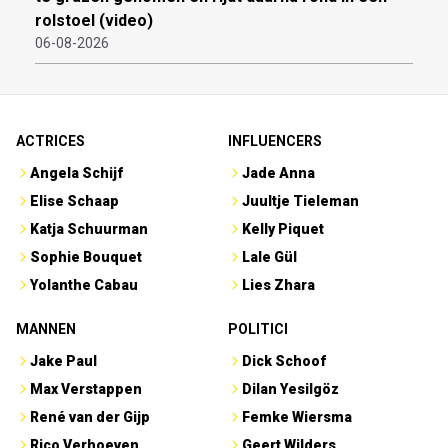
rolstoel (video)
06-08-2026
ACTRICES
INFLUENCERS
Angela Schijf
Jade Anna
Elise Schaap
Juultje Tieleman
Katja Schuurman
Kelly Piquet
Sophie Bouquet
Lale Gül
Yolanthe Cabau
Lies Zhara
MANNEN
POLITICI
Jake Paul
Dick Schoof
Max Verstappen
Dilan Yesilgöz
René van der Gijp
Femke Wiersma
Rico Verhoeven
Geert Wilders