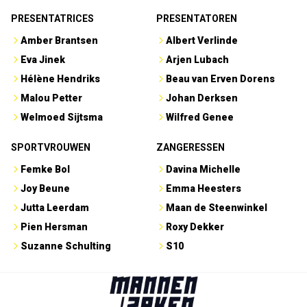
PRESENTATRICES
PRESENTATOREN
Amber Brantsen
Albert Verlinde
Eva Jinek
Arjen Lubach
Hélène Hendriks
Beau van Erven Dorens
Malou Petter
Johan Derksen
Welmoed Sijtsma
Wilfred Genee
SPORTVROUWEN
ZANGERESSEN
Femke Bol
Davina Michelle
Joy Beune
Emma Heesters
Jutta Leerdam
Maan de Steenwinkel
Pien Hersman
Roxy Dekker
Suzanne Schulting
S10