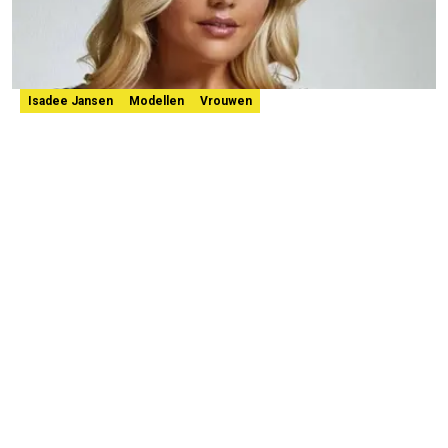
Isadee Jansen
Modellen
Vrouwen