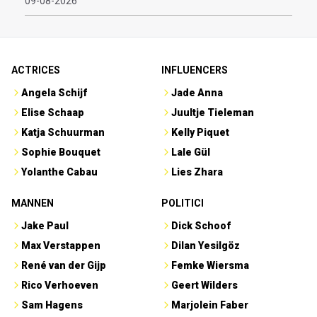
09-08-2026
ACTRICES
INFLUENCERS
Angela Schijf
Jade Anna
Elise Schaap
Juultje Tieleman
Katja Schuurman
Kelly Piquet
Sophie Bouquet
Lale Gül
Yolanthe Cabau
Lies Zhara
MANNEN
POLITICI
Jake Paul
Dick Schoof
Max Verstappen
Dilan Yesilgöz
René van der Gijp
Femke Wiersma
Rico Verhoeven
Geert Wilders
Sam Hagens
Marjolein Faber