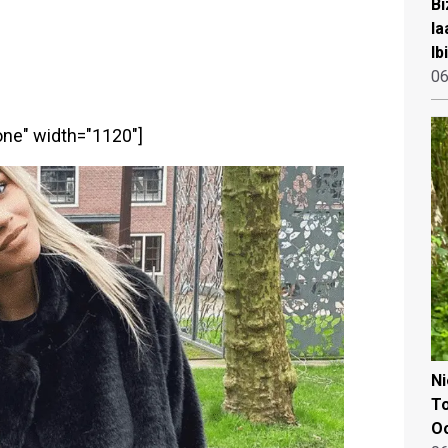
Bi
la
Ib
06
one" width="1120"]
N
To
Oo