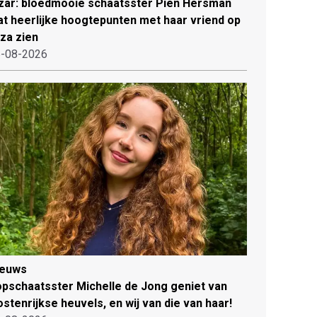
zar: bloedmooie schaatsster Pien Hersman
at heerlijke hoogtepunten met haar vriend op
iza zien
-08-2026
ieuws
pschaatsster Michelle de Jong geniet van
stenrijkse heuvels, en wij van die van haar!