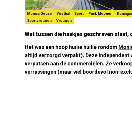
Monica Geuze
Voetbal
Sport
Puck Moonen
Koningi
Sportvrouwen
Vrouwen
Wat tussen die haakjes geschreven staat, d
Het was een hoop huilie huilie rondom
Moni
altijd verzorgd verpakt). Deze independent
verpatsen aan de commerciëlen. Ze verkoop
verrassingen (maar wel boordevol non-exclus