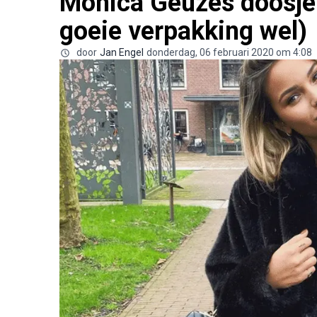
Monica Geuzes doosje 
goeie verpakking wel)
door
Jan Engel
donderdag, 06 februari 2020 om 4:08