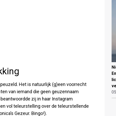
N
kking
Em
li
euzeld. Het is natuurlijk (g)een voorrecht
ve
ucten van iemand die geen geuzennaam
05
 beantwoordde zij in haar Instagram
en vol teleurstelling over de teleurstellende
nica’s Gezeur. Bingo!).