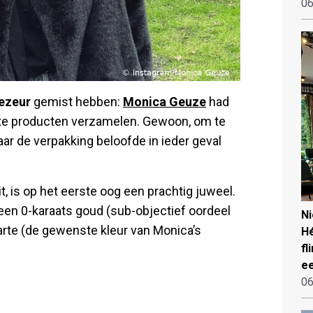
06
ezeur
gemist hebben:
Monica Geuze
had
iete producten verzamelen. Gewoon, om te
aar de verpakking beloofde in ieder geval
t, is op het eerste oog een prachtig juweel.
n een 0-karaats goud (sub-objectief oordeel
N
warte (de gewenste kleur van Monica’s
Hé
fl
ee
06