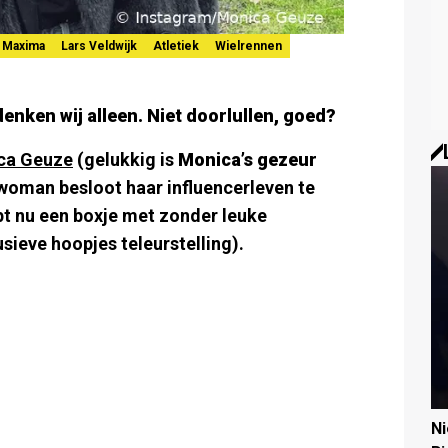
n Maxima
Lars Veldwijk
Atletiek
Wielrennen
enken wij alleen. Niet doorlullen, goed?
ca Geuze
(gelukkig is
Monica’s gezeur
 woman besloot haar influencerleven te
t nu een boxje met zonder leuke
ieve hoopjes teleurstelling).
N