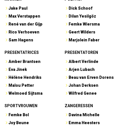
Jake Paul
Dick Schoof
Max Verstappen
Dilan Yesilgöz
René van der Gijp
Femke Wiersma
Rico Verhoeven
Geert Wilders
Sam Hagens
Marjolein Faber
PRESENTATRICES
PRESENTATOREN
Amber Brantsen
Albert Verlinde
Eva Jinek
Arjen Lubach
Hélène Hendriks
Beau van Erven Dorens
Malou Petter
Johan Derksen
Welmoed Sijtsma
Wilfred Genee
SPORTVROUWEN
ZANGERESSEN
Femke Bol
Davina Michelle
Joy Beune
Emma Heesters