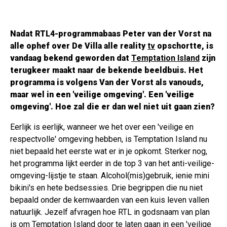
Nadat RTL4-programmabaas Peter van der Vorst na
alle ophef over
De Villa
alle reality
tv
opschortte, is
vandaag bekend geworden dat
Temptation Island
zijn
terugkeer maakt naar de bekende beeldbuis. Het
programma is volgens Van der Vorst als vanouds,
maar wel in een 'veilige omgeving'. Een 'veilige
omgeving'. Hoe zal die er dan wel niet uit gaan zien?
Eerlijk is eerlijk, wanneer we het over een 'veilige en
respectvolle' omgeving hebben, is Temptation Island nu
niet bepaald het eerste wat er in je opkomt. Sterker nog,
het programma lijkt eerder in de top 3 van het anti-veilige-
omgeving-lijstje te staan. Alcohol(mis)gebruik, ienie mini
bikini's en hete bedsessies. Drie begrippen die nu niet
bepaald onder de kernwaarden van een kuis leven vallen
natuurlijk. Jezelf afvragen hoe RTL in godsnaam van plan
is om Temptation Island door te laten gaan in een 'veilige