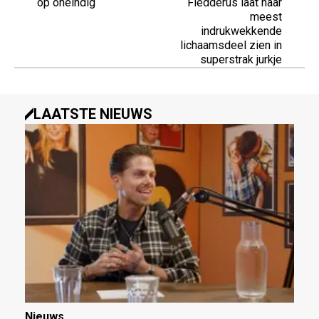
op oneindig
Fledderus laat haar
meest
indrukwekkende
lichaamsdeel zien in
superstrak jurkje
LAATSTE NIEUWS
Nieuws