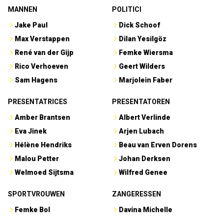
MANNEN
POLITICI
Jake Paul
Dick Schoof
Max Verstappen
Dilan Yesilgöz
René van der Gijp
Femke Wiersma
Rico Verhoeven
Geert Wilders
Sam Hagens
Marjolein Faber
PRESENTATRICES
PRESENTATOREN
Amber Brantsen
Albert Verlinde
Eva Jinek
Arjen Lubach
Hélène Hendriks
Beau van Erven Dorens
Malou Petter
Johan Derksen
Welmoed Sijtsma
Wilfred Genee
SPORTVROUWEN
ZANGERESSEN
Femke Bol
Davina Michelle