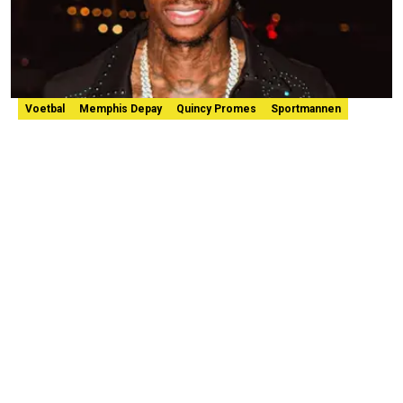
Voetbal
Memphis Depay
Quincy Promes
Sportmannen