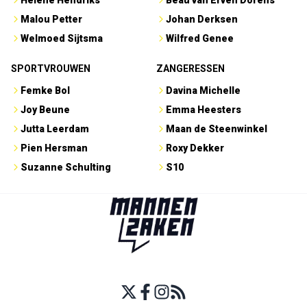
Hélène Hendriks
Beau van Erven Dorens
Malou Petter
Johan Derksen
Welmoed Sijtsma
Wilfred Genee
SPORTVROUWEN
ZANGERESSEN
Femke Bol
Davina Michelle
Joy Beune
Emma Heesters
Jutta Leerdam
Maan de Steenwinkel
Pien Hersman
Roxy Dekker
Suzanne Schulting
S10