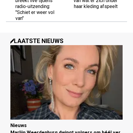
breekt live tijdens
van wat er zich onder
radio-uitzending:
haar kleding afspeelt
"Schiet er weer vol
van"
LAATSTE NIEUWS
Nieuws
Marlijn Weerdenburg dwingt volgers om héél ver