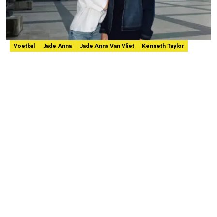
Voetbal
Jade Anna
Jade Anna Van Vliet
Kenneth Taylor