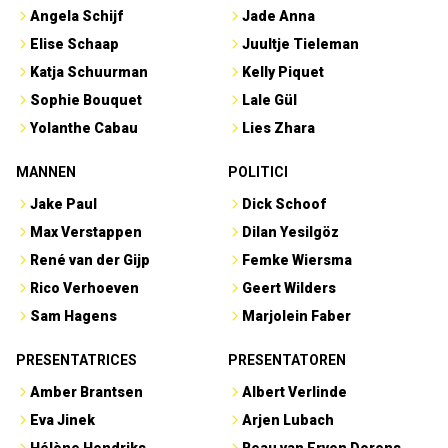
Angela Schijf
Jade Anna
Elise Schaap
Juultje Tieleman
Katja Schuurman
Kelly Piquet
Sophie Bouquet
Lale Gül
Yolanthe Cabau
Lies Zhara
MANNEN
POLITICI
Jake Paul
Dick Schoof
Max Verstappen
Dilan Yesilgöz
René van der Gijp
Femke Wiersma
Rico Verhoeven
Geert Wilders
Sam Hagens
Marjolein Faber
PRESENTATRICES
PRESENTATOREN
Amber Brantsen
Albert Verlinde
Eva Jinek
Arjen Lubach