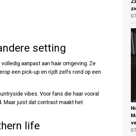
Za
zi
07
andere setting
h volledig aanpast aan haar omgeving. Ze
rop een pick-up en rijdt zelfs rond op een
tryside vibes. Voor fans die haar vooral
d. Maar juist dat contrast maakt het
N
Ma
hern life
ve
07