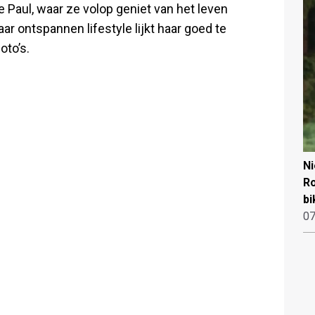
ke Paul, waar ze volop geniet van het leven
ar ontspannen lifestyle lijkt haar goed te
oto’s.
N
Ro
bi
07