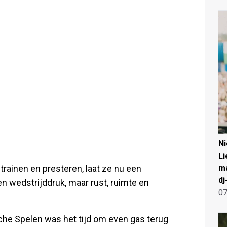
N
Li
rainen en presteren, laat ze nu een
ma
dj
n wedstrijddruk, maar rust, ruimte en
07
he Spelen was het tijd om even gas terug