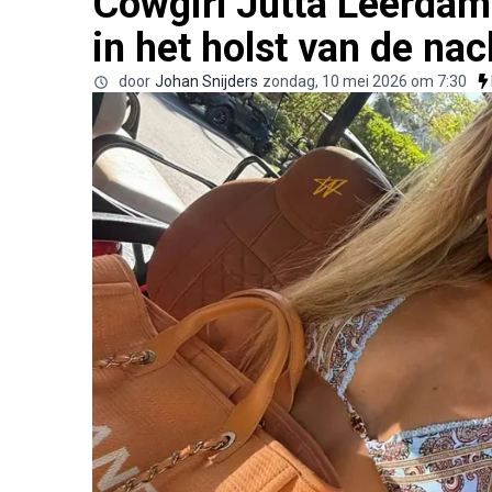
Cowgirl Jutta Leerdam
in het holst van de nac
door
Johan Snijders
zondag, 10 mei 2026 om 7:30