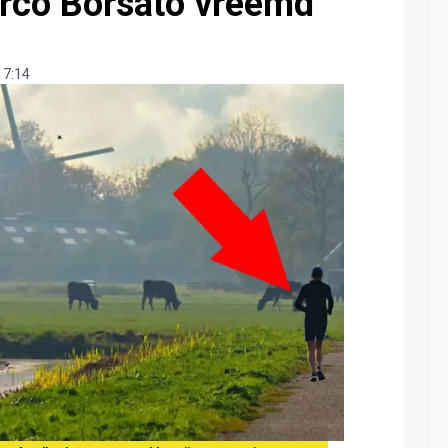
arco Borsato vreemd
17:14