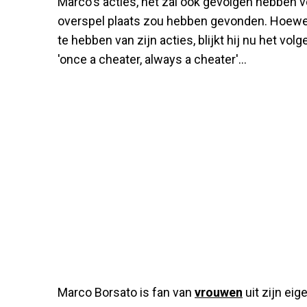
Marco's acties, het zal ook gevolgen hebben v
overspel plaats zou hebben gevonden. Hoewel 
te hebben van zijn acties, blijkt hij nu het v
'once a cheater, always a cheater'...
Marco Borsato is fan van
vrouwen
uit zijn eig