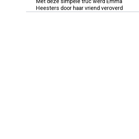
Met deze simpele truc werd Emma
Heesters door haar vriend veroverd