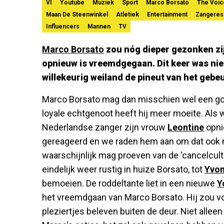
VI
Youtube
Muziek
Sport
Marco Borsato
The Voic
Maan De Steenwinkel
Atletiek
Entertainment
Zangeres
Influencers
Mannen
TV
Marco Borsato
zou nóg dieper gezonken zi
opnieuw is vreemdgegaan. Dit keer was nie
willekeurig weiland de pineut van het gebeu
Marco Borsato mag dan misschien wel een goe
loyale echtgenoot heeft hij meer moeite. Al
Nederlandse zanger zijn vrouw
Leontine
opni
gereageerd en we raden hem aan om dat ook ni
waarschijnlijk mag proeven van de 'cancelcult
eindelijk weer rustig in huize Borsato, tot
Yvon
bemoeien. De roddeltante liet in een nieuwe
Y
het vreemdgaan van Marco Borsato. Hij zou vo
pleziertjes beleven buiten de deur. Niet alleen