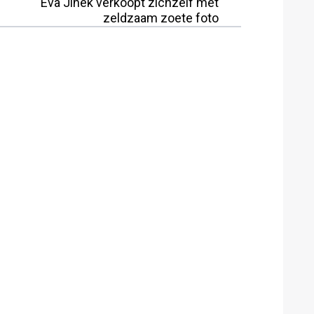
Eva Jinek verkoopt zichzelf met
zeldzaam zoete foto