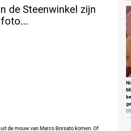
 de Steenwinkel zijn
foto...
N
Mi
be
ge
05
n uit de mouw van Marco Borsato komen. Of