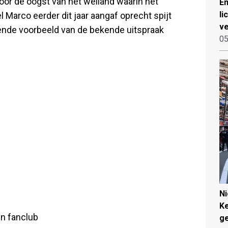
oor de oogst van het weiland waarin het
Em
li
Marco eerder dit jaar aangaf oprecht spijt
ve
olgende voorbeeld van de bekende uitspraak
05
N
Ke
en fanclub
g