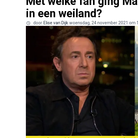
Met welke fan ging M
in een weiland?
door
Elise van Dijk
woensdag, 24 november 2021 om 