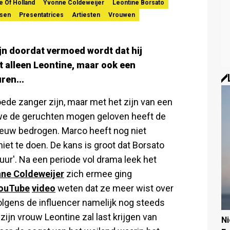
e Of Holland
Yvonne Coldeweijer
Leontine Borsato
sen
Presentatrices
Artiesten
Vrouwen
jn doordat vermoed wordt dat hij
t alleen Leontine, maar ook een
ren...
de zanger zijn, maar met het zijn van een
s we de geruchten mogen geloven heeft de
euw bedrogen. Marco heeft nog niet
et te doen. De kans is groot dat Borsato
uur'. Na een periode vol drama leek het
ne Coldeweijer
zich ermee ging
ouTube
video
weten dat ze meer wist over
lgens de influencer namelijk nog steeds
 zijn vrouw Leontine zal last krijgen van
N