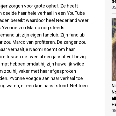
ge
ijer
zorgen voor grote ophef. Ze heeft
05
n deelde haar hele verhaal in een YouTube
bladen bereikt waardoor heel Nederland weer
s Yvonne zou Marco nog steeds
mand uit zijn eigen fanclub. Zijn fanclub
daar zou Marco van profiteren. De zanger zou
haar verhaaltje Naomi noemt om haar
ire tussen de twee al een jaar of vijf bezig
mpt hebben omdat hij zijn huwelijk wilde
rom zou hij vaker met haar afgesproken
nden. Yvonne voegde aan haar verhaal toe
zig waren, er een koe naast stond. Net toen
N
No
..
al
He
05