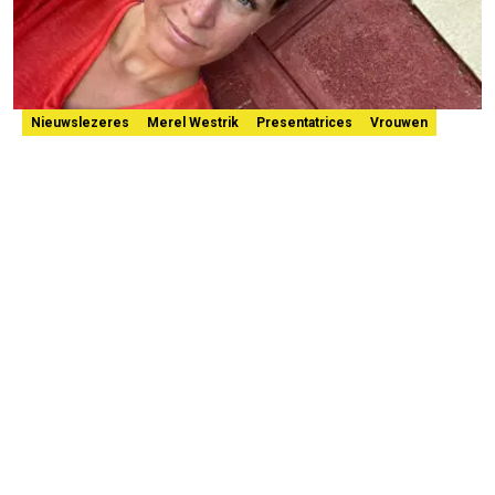
Nieuwslezeres
Merel Westrik
Presentatrices
Vrouwen