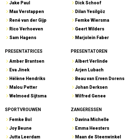
Jake Paul
Dick Schoof
Max Verstappen
Dilan Yesilgöz
René van der Gijp
Femke Wiersma
Rico Verhoeven
Geert Wilders
Sam Hagens
Marjolein Faber
PRESENTATRICES
PRESENTATOREN
Amber Brantsen
Albert Verlinde
Eva Jinek
Arjen Lubach
Hélène Hendriks
Beau van Erven Dorens
Malou Petter
Johan Derksen
Welmoed Sijtsma
Wilfred Genee
SPORTVROUWEN
ZANGERESSEN
Femke Bol
Davina Michelle
Joy Beune
Emma Heesters
Jutta Leerdam
Maan de Steenwinkel