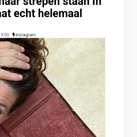
haar strepen staan in
aat echt helemaal
19:00
Instagram