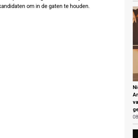
kandidaten om in de gaten te houden.
N
An
va
ge
08