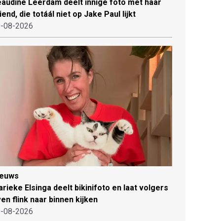
audine Leerdam deelt innige foto met haar
iend, die totáál niet op Jake Paul lijkt
-08-2026
ieuws
rieke Elsinga deelt bikinifoto en laat volgers
en flink naar binnen kijken
-08-2026