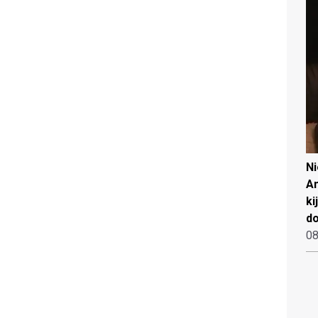
N
An
ki
d
08