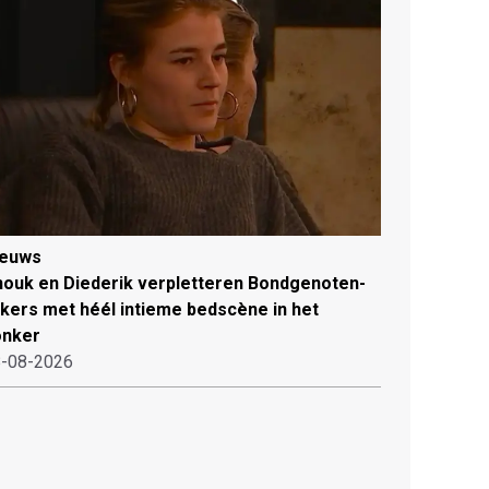
ieuws
ouk en Diederik verpletteren Bondgenoten-
jkers met héél intieme bedscène in het
onker
-08-2026