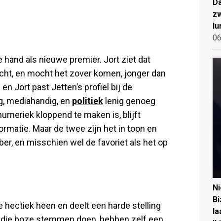
Da
zw
lu
06
 hand als nieuwe premier. Jort ziet dat
icht, en mocht het zover komen, jonger dan
n Jort past Jetten’s profiel bij de
g, mediahandig, en
politiek
lenig genoeg
numeriek kloppend te maken is, blijft
formatie. Maar de twee zijn het in toon en
er, en misschien wel de favoriet als het op
N
Bi
de hectiek heen en deelt een harde stelling
la
 die boze stemmen doen, hebben zelf een