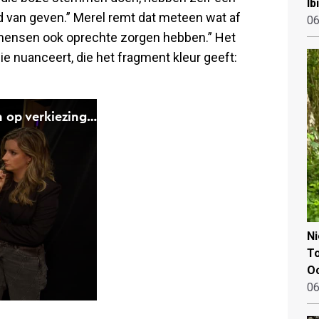
Ib
d van geven.” Merel remt dat meteen wat af
06
l mensen ook oprechte zorgen hebben.” Het
 die nuanceert, die het fragment kleur geeft:
N
To
Oo
06