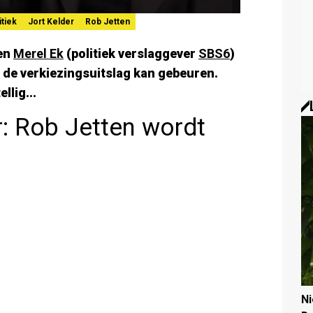
itiek
Jort Kelder
Rob Jetten
ken
Merel Ek
(politiek verslaggever
SBS6
)
a de verkiezingsuitslag kan gebeuren.
llig...
r: Rob Jetten wordt
N