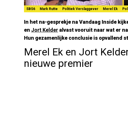
SBS6
Mark Rutte
Politiek Verslaggever
Merel Ek
Pol
In het na-gesprekje na Vandaag Inside kij
en
Jort Kelder
alvast vooruit naar wat er n
Hun gezamenlijke conclusie is opvallend ste
Merel Ek en Jort Kelde
nieuwe premier