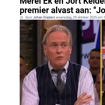
Merel Ek en Jort Kelde
premier alvast aan: "J
door
Johan Snijders
woensdag, 29 oktober 2025 om 