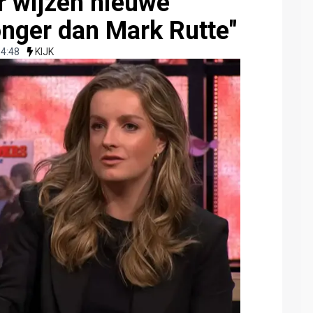
r wijzen nieuwe
onger dan Mark Rutte"
14:48
KIJK