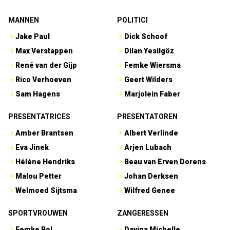
MANNEN
POLITICI
Jake Paul
Dick Schoof
Max Verstappen
Dilan Yesilgöz
René van der Gijp
Femke Wiersma
Rico Verhoeven
Geert Wilders
Sam Hagens
Marjolein Faber
PRESENTATRICES
PRESENTATOREN
Amber Brantsen
Albert Verlinde
Eva Jinek
Arjen Lubach
Hélène Hendriks
Beau van Erven Dorens
Malou Petter
Johan Derksen
Welmoed Sijtsma
Wilfred Genee
SPORTVROUWEN
ZANGERESSEN
Femke Bol
Davina Michelle