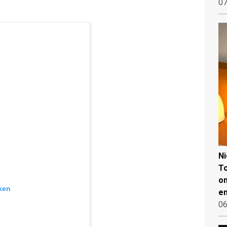
07
N
To
on
ken
en
06