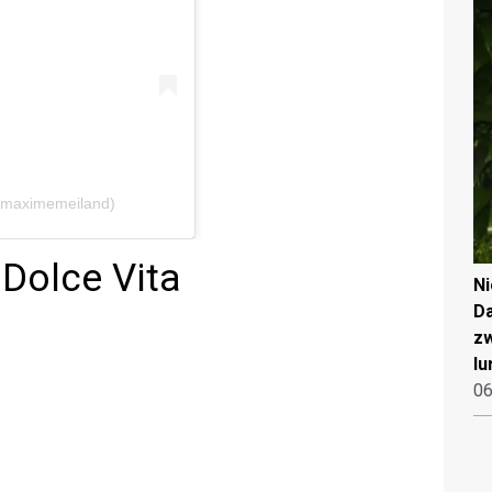
@maximemeiland)
Dolce Vita
N
Da
zw
lu
06