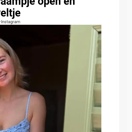
raampje open en
eltje
Instagram