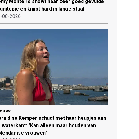
my Monteiro showt haar zéér goed gevulde
kinitopje en knijpt hard in lange staaf
-08-2026
ieuws
raldine Kemper schudt met haar heupjes aan
 waterkant: "Kan alleen maar houden van
olendamse vrouwen"