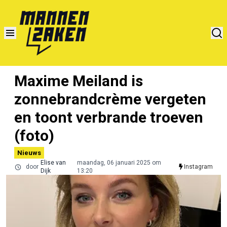
Maxime Meiland is
zonnebrandcrème vergeten
en toont verbrande troeven
(foto)
Nieuws
Elise van
maandag, 06 januari 2025 om
door
Instagram
Dijk
13:20