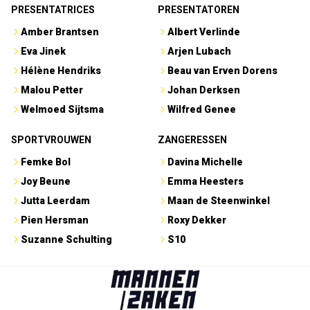
PRESENTATRICES
PRESENTATOREN
Amber Brantsen
Albert Verlinde
Eva Jinek
Arjen Lubach
Hélène Hendriks
Beau van Erven Dorens
Malou Petter
Johan Derksen
Welmoed Sijtsma
Wilfred Genee
SPORTVROUWEN
ZANGERESSEN
Femke Bol
Davina Michelle
Joy Beune
Emma Heesters
Jutta Leerdam
Maan de Steenwinkel
Pien Hersman
Roxy Dekker
Suzanne Schulting
S10