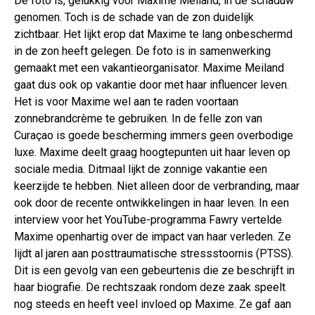
De foto is, gelukkig voor Maxime Meiland, in de schaduw
genomen. Toch is de schade van de zon duidelijk
zichtbaar. Het lijkt erop dat Maxime te lang onbeschermd
in de zon heeft gelegen. De foto is in samenwerking
gemaakt met een vakantieorganisator. Maxime Meiland
gaat dus ook op vakantie door met haar influencer leven.
Het is voor Maxime wel aan te raden voortaan
zonnebrandcrème te gebruiken. In de felle zon van
Curaçao is goede bescherming immers geen overbodige
luxe. Maxime deelt graag hoogtepunten uit haar leven op
sociale media. Ditmaal lijkt de zonnige vakantie een
keerzijde te hebben. Niet alleen door de verbranding, maar
ook door de recente ontwikkelingen in haar leven. In een
interview voor het YouTube-programma Fawry vertelde
Maxime openhartig over de impact van haar verleden. Ze
lijdt al jaren aan posttraumatische stressstoornis (PTSS).
Dit is een gevolg van een gebeurtenis die ze beschrijft in
haar biografie. De rechtszaak rondom deze zaak speelt
nog steeds en heeft veel invloed op Maxime. Ze gaf aan