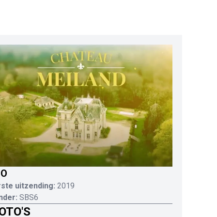
IO
ste uitzending:
2019
nder:
SBS6
OTO'S