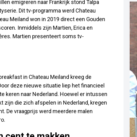
llen emigreren naar Frankrijk stond Talpa
lityserie. Dit tv-programma werd Chateau
eau Meiland won in 2019 direct een Gouden
coren. Inmiddels zijn Martien, Erica en
ères. Martien presenteert soms tv-
breakfast in Chateau Meiland kreeg de
oor deze nieuwe situatie liep het financieel
te keren naar Nederland. Hoewel er intussen
zijn die zich afspelen in Nederland, kregen
cht. De vraagprijs werd meerdere malen
ro.
en cent te makken