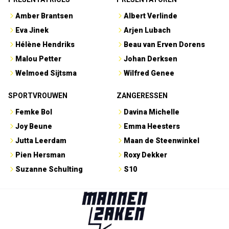
Amber Brantsen
Albert Verlinde
Eva Jinek
Arjen Lubach
Hélène Hendriks
Beau van Erven Dorens
Malou Petter
Johan Derksen
Welmoed Sijtsma
Wilfred Genee
SPORTVROUWEN
ZANGERESSEN
Femke Bol
Davina Michelle
Joy Beune
Emma Heesters
Jutta Leerdam
Maan de Steenwinkel
Pien Hersman
Roxy Dekker
Suzanne Schulting
S10