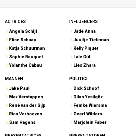
ACTRICES
INFLUENCERS
Angela Schijf
Jade Anna
Elise Schaap
Juultje Tieleman
Katja Schuurman
Kelly Piquet
Sophie Bouquet
Lale Gül
Yolanthe Cabau
Lies Zhara
MANNEN
POLITICI
Jake Paul
Dick Schoof
Max Verstappen
Dilan Yesilgöz
René van der Gijp
Femke Wiersma
Rico Verhoeven
Geert Wilders
Sam Hagens
Marjolein Faber
PRESENTATRICES
PRESENTATOREN