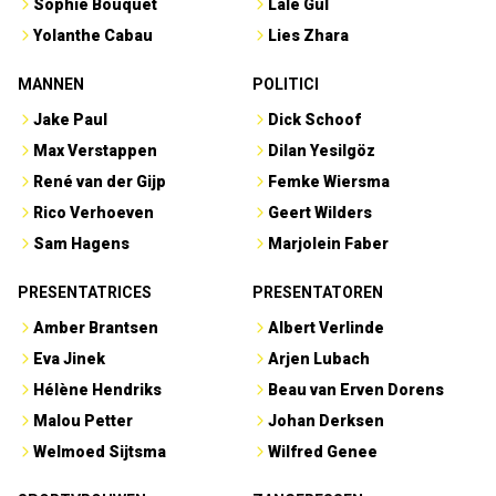
Sophie Bouquet
Lale Gül
Yolanthe Cabau
Lies Zhara
MANNEN
POLITICI
Jake Paul
Dick Schoof
Max Verstappen
Dilan Yesilgöz
René van der Gijp
Femke Wiersma
Rico Verhoeven
Geert Wilders
Sam Hagens
Marjolein Faber
PRESENTATRICES
PRESENTATOREN
Amber Brantsen
Albert Verlinde
Eva Jinek
Arjen Lubach
Hélène Hendriks
Beau van Erven Dorens
Malou Petter
Johan Derksen
Welmoed Sijtsma
Wilfred Genee