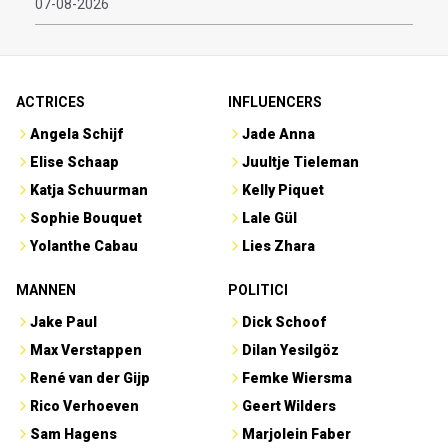
07-08-2026
ACTRICES
INFLUENCERS
Angela Schijf
Jade Anna
Elise Schaap
Juultje Tieleman
Katja Schuurman
Kelly Piquet
Sophie Bouquet
Lale Gül
Yolanthe Cabau
Lies Zhara
MANNEN
POLITICI
Jake Paul
Dick Schoof
Max Verstappen
Dilan Yesilgöz
René van der Gijp
Femke Wiersma
Rico Verhoeven
Geert Wilders
Sam Hagens
Marjolein Faber