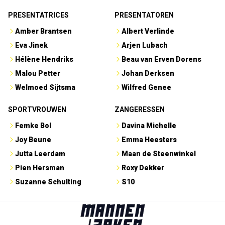
PRESENTATRICES
PRESENTATOREN
Amber Brantsen
Albert Verlinde
Eva Jinek
Arjen Lubach
Hélène Hendriks
Beau van Erven Dorens
Malou Petter
Johan Derksen
Welmoed Sijtsma
Wilfred Genee
SPORTVROUWEN
ZANGERESSEN
Femke Bol
Davina Michelle
Joy Beune
Emma Heesters
Jutta Leerdam
Maan de Steenwinkel
Pien Hersman
Roxy Dekker
Suzanne Schulting
S10