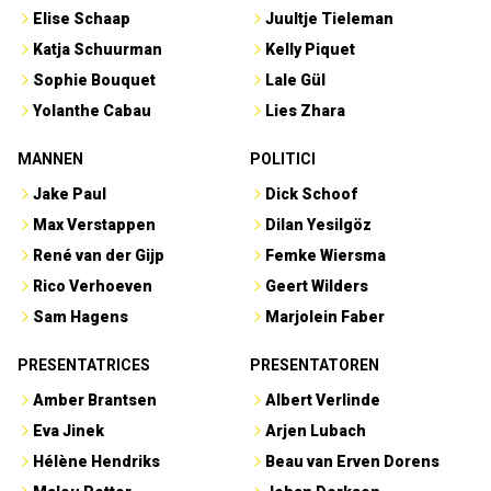
Elise Schaap
Juultje Tieleman
Katja Schuurman
Kelly Piquet
Sophie Bouquet
Lale Gül
Yolanthe Cabau
Lies Zhara
MANNEN
POLITICI
Jake Paul
Dick Schoof
Max Verstappen
Dilan Yesilgöz
René van der Gijp
Femke Wiersma
Rico Verhoeven
Geert Wilders
Sam Hagens
Marjolein Faber
PRESENTATRICES
PRESENTATOREN
Amber Brantsen
Albert Verlinde
Eva Jinek
Arjen Lubach
Hélène Hendriks
Beau van Erven Dorens