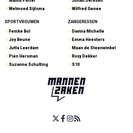
Malou Petter
Johan Derksen
Welmoed Sijtsma
Wilfred Genee
SPORTVROUWEN
ZANGERESSEN
Femke Bol
Davina Michelle
Joy Beune
Emma Heesters
Jutta Leerdam
Maan de Steenwinkel
Pien Hersman
Roxy Dekker
Suzanne Schulting
S10