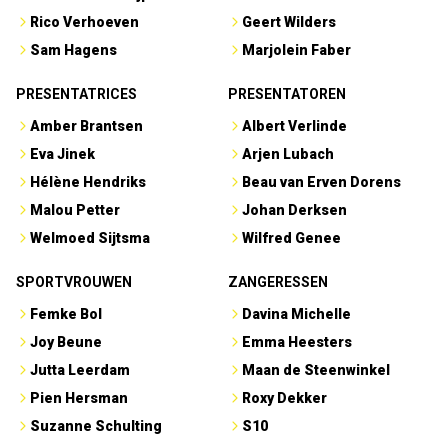
Rico Verhoeven
Geert Wilders
Sam Hagens
Marjolein Faber
PRESENTATRICES
PRESENTATOREN
Amber Brantsen
Albert Verlinde
Eva Jinek
Arjen Lubach
Hélène Hendriks
Beau van Erven Dorens
Malou Petter
Johan Derksen
Welmoed Sijtsma
Wilfred Genee
SPORTVROUWEN
ZANGERESSEN
Femke Bol
Davina Michelle
Joy Beune
Emma Heesters
Jutta Leerdam
Maan de Steenwinkel
Pien Hersman
Roxy Dekker
Suzanne Schulting
S10