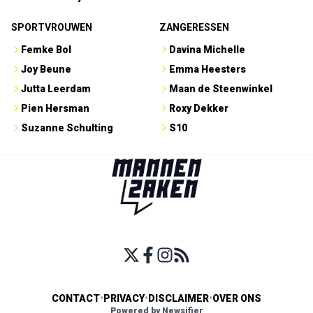
SPORTVROUWEN
ZANGERESSEN
Femke Bol
Davina Michelle
Joy Beune
Emma Heesters
Jutta Leerdam
Maan de Steenwinkel
Pien Hersman
Roxy Dekker
Suzanne Schulting
S10
CONTACT
•
PRIVACY
•
DISCLAIMER
•
OVER ONS
Powered by Newsifier