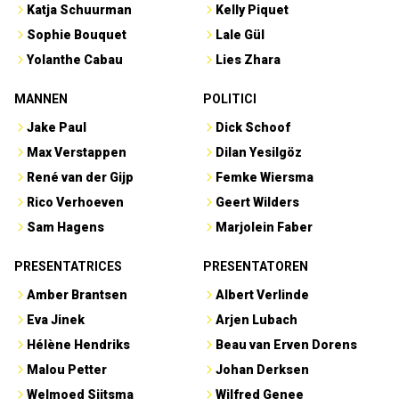
Katja Schuurman
Kelly Piquet
Sophie Bouquet
Lale Gül
Yolanthe Cabau
Lies Zhara
MANNEN
POLITICI
Jake Paul
Dick Schoof
Max Verstappen
Dilan Yesilgöz
René van der Gijp
Femke Wiersma
Rico Verhoeven
Geert Wilders
Sam Hagens
Marjolein Faber
PRESENTATRICES
PRESENTATOREN
Amber Brantsen
Albert Verlinde
Eva Jinek
Arjen Lubach
Hélène Hendriks
Beau van Erven Dorens
Malou Petter
Johan Derksen
Welmoed Sijtsma
Wilfred Genee