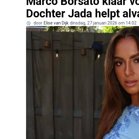
Marco Borsato klaar 
Dochter Jada helpt alv
door
Elise van Dijk
dinsdag, 27 januari 2026 om 14:02