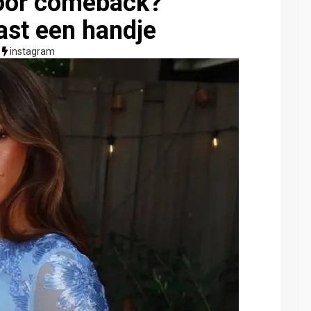
voor comeback?
ast een handje
instagram