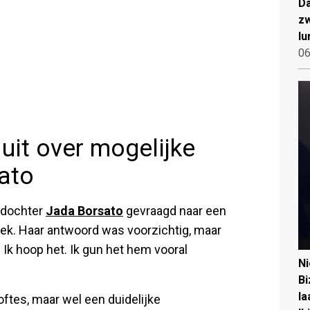
Da
zw
lu
06
uit over mogelijke
ato
 dochter
Jada Borsato
gevraagd naar een
iek. Haar antwoord was voorzichtig, maar
 Ik hoop het. Ik gun het hem vooral
N
Bi
la
ftes, maar wel een duidelijke