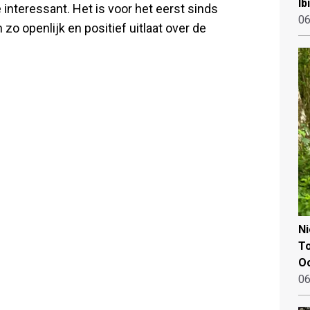
Ib
 interessant. Het is voor het eerst sinds
06
h zo openlijk en positief uitlaat over de
N
To
Oo
06