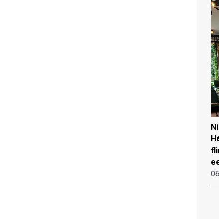
N
Hé
fl
ee
06