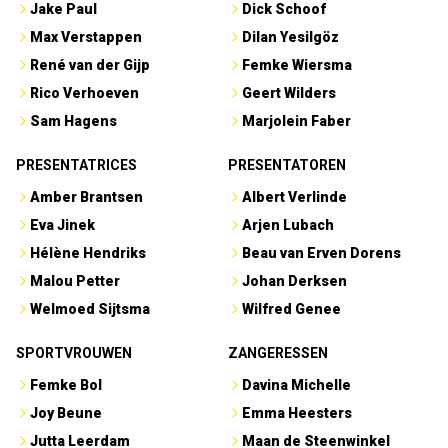
Jake Paul
Dick Schoof
Max Verstappen
Dilan Yesilgöz
René van der Gijp
Femke Wiersma
Rico Verhoeven
Geert Wilders
Sam Hagens
Marjolein Faber
PRESENTATRICES
PRESENTATOREN
Amber Brantsen
Albert Verlinde
Eva Jinek
Arjen Lubach
Hélène Hendriks
Beau van Erven Dorens
Malou Petter
Johan Derksen
Welmoed Sijtsma
Wilfred Genee
SPORTVROUWEN
ZANGERESSEN
Femke Bol
Davina Michelle
Joy Beune
Emma Heesters
Jutta Leerdam
Maan de Steenwinkel