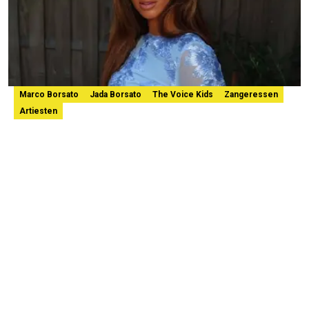
Marco Borsato
Jada Borsato
The Voice Kids
Zangeressen
Artiesten