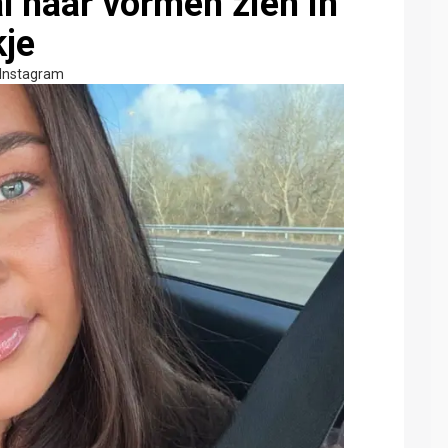
ál haar vormen zien in
kje
Instagram