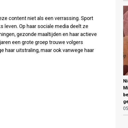
eze content niet als een verrassing. Sport
ks leven. Op haar sociale media deelt ze
iningen, gezonde maaltijden en haar actieve
 jaren een grote groep trouwe volgers
e haar uitstraling, maar ook vanwege haar
N
Mi
be
ge
05