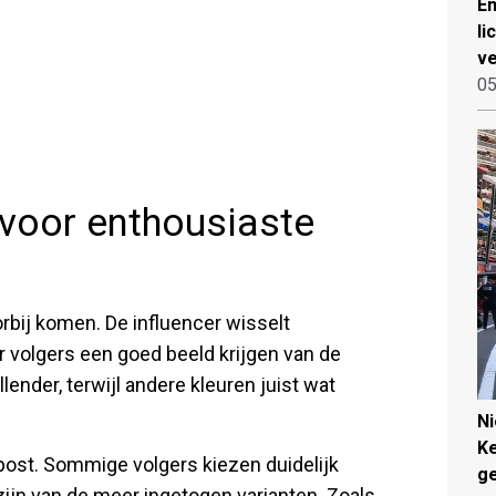
Em
li
ve
05
 voor enthousiaste
orbij komen. De influencer wisselt
r volgers een goed beeld krijgen van de
lender, terwijl andere kleuren juist wat
N
Ke
 post. Sommige volgers kiezen duidelijk
g
n zijn van de meer ingetogen varianten. Zoals