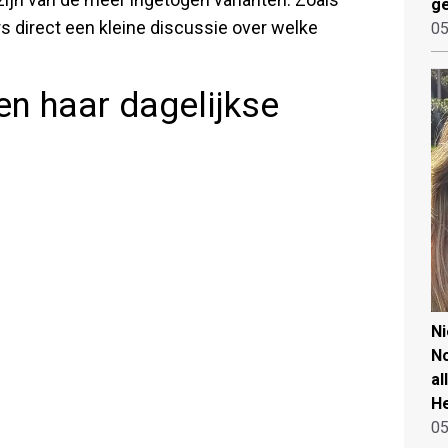
ge
ers direct een kleine discussie over welke
05
en haar dagelijkse
N
No
al
He
05