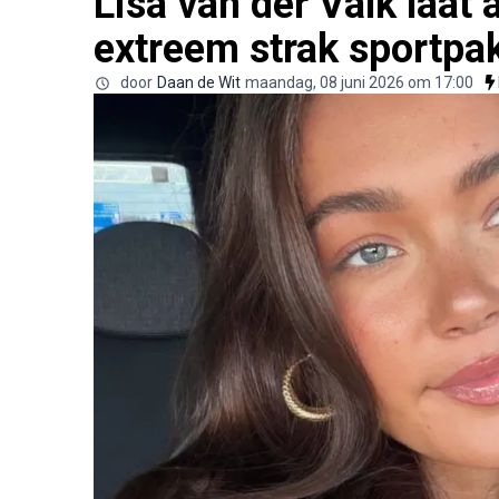
Lisa van der Valk laat 
extreem strak sportpa
door
Daan de Wit
maandag, 08 juni 2026 om 17:00