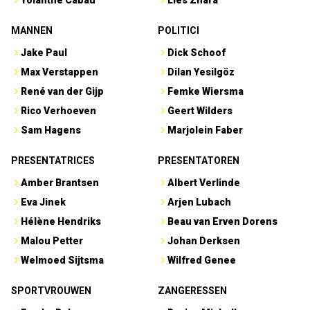
Yolanthe Cabau
Lies Zhara
MANNEN
POLITICI
Jake Paul
Dick Schoof
Max Verstappen
Dilan Yesilgöz
René van der Gijp
Femke Wiersma
Rico Verhoeven
Geert Wilders
Sam Hagens
Marjolein Faber
PRESENTATRICES
PRESENTATOREN
Amber Brantsen
Albert Verlinde
Eva Jinek
Arjen Lubach
Hélène Hendriks
Beau van Erven Dorens
Malou Petter
Johan Derksen
Welmoed Sijtsma
Wilfred Genee
SPORTVROUWEN
ZANGERESSEN