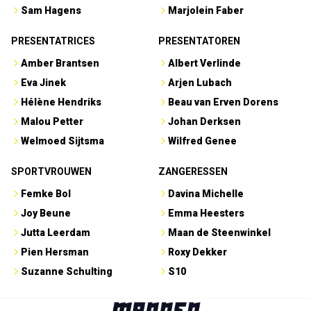
Sam Hagens
Marjolein Faber
PRESENTATRICES
PRESENTATOREN
Amber Brantsen
Albert Verlinde
Eva Jinek
Arjen Lubach
Hélène Hendriks
Beau van Erven Dorens
Malou Petter
Johan Derksen
Welmoed Sijtsma
Wilfred Genee
SPORTVROUWEN
ZANGERESSEN
Femke Bol
Davina Michelle
Joy Beune
Emma Heesters
Jutta Leerdam
Maan de Steenwinkel
Pien Hersman
Roxy Dekker
Suzanne Schulting
S10